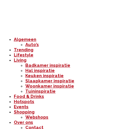
Algemeen
Auto’s
Trending
Lifestyle
Living
Badkamer inspiratie
Hal inspiratie
Keuken inspiratie
Slaapkamer inspiratie
Woonkamer inspiratie
Tuininspiratie
Food & Drinks
Hotspots
Events
Shopping
Webshops
Over ons
Contact