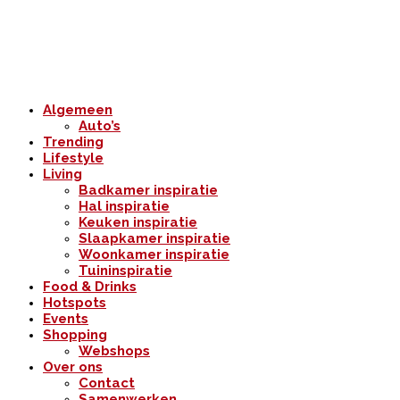
Algemeen
Auto’s
Trending
Lifestyle
Living
Badkamer inspiratie
Hal inspiratie
Keuken inspiratie
Slaapkamer inspiratie
Woonkamer inspiratie
Tuininspiratie
Food & Drinks
Hotspots
Events
Shopping
Webshops
Over ons
Contact
Samenwerken