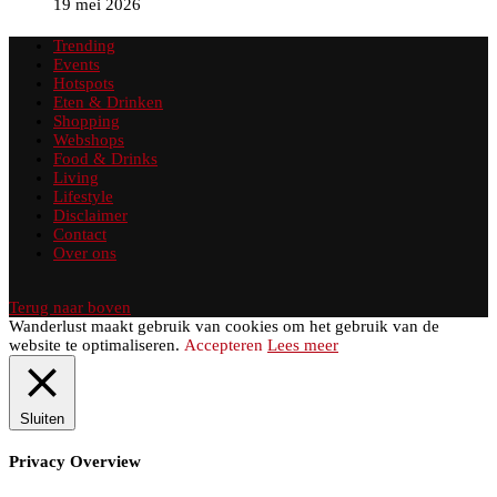
19 mei 2026
Trending
Events
Hotspots
Eten & Drinken
Shopping
Webshops
Food & Drinks
Living
Lifestyle
Disclaimer
Contact
Over ons
Terug naar boven
Wanderlust maakt gebruik van cookies om het gebruik van de
website te optimaliseren.
Accepteren
Lees meer
Sluiten
Privacy Overview