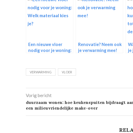
Een nieuwe vloer
Renovatie? Neem ook
Wa
nodig voor je woning:
je verwarming mee!
je
Welk materiaal kies
tr
je?
ee
VERWARMING
VLOER
Vorig bericht
duurzaam wonen: hoe keukenspuiten bijdraagt aa
een milieuvriendelijke make-over
RELA