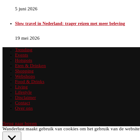
5 juni 2026
Slow travel in Nederland: trager reizen met meer beleving
19 mei 2026
Trending
Events
Hotspots
Eten & Drinken
Shopping
Webshops
Food & Drinks
Living
Lifestyle
Disclaimer
Contact
Over ons
Terug naar boven
Wanderlust maakt gebruik van cookies om het gebruik van de website 