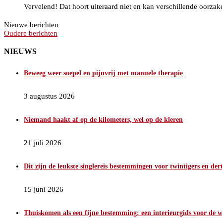
Vervelend! Dat hoort uiteraard niet en kan verschillende oorza
Nieuwe berichten
Oudere berichten
NIEUWS
Beweeg weer soepel en pijnvrij met manuele therapie
3 augustus 2026
Niemand haakt af op de kilometers, wel op de kleren
21 juli 2026
Dit zijn de leukste singlereis bestemmingen voor twintigers en der
15 juni 2026
Thuiskomen als een fijne bestemming: een interieurgids voor de