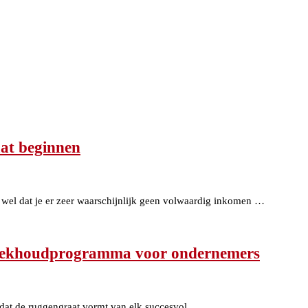
aat beginnen
wel dat je er zeer waarschijnlijk geen volwaardig inkomen …
 boekhoudprogramma voor ondernemers
t dat de ruggengraat vormt van elk succesvol …