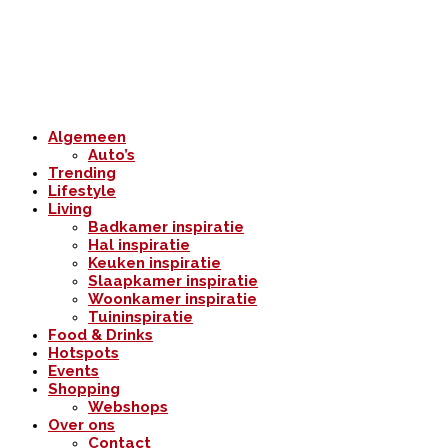
Algemeen
Auto’s
Trending
Lifestyle
Living
Badkamer inspiratie
Hal inspiratie
Keuken inspiratie
Slaapkamer inspiratie
Woonkamer inspiratie
Tuininspiratie
Food & Drinks
Hotspots
Events
Shopping
Webshops
Over ons
Contact