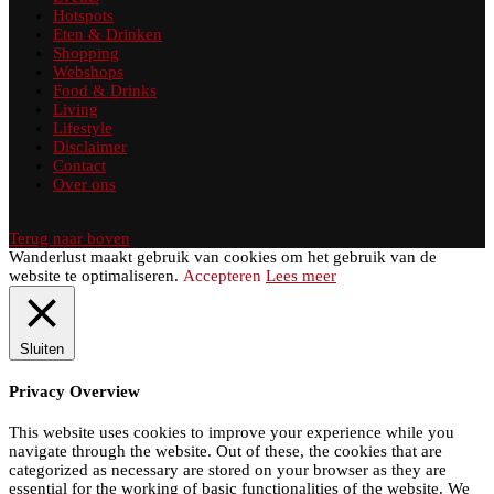
Hotspots
Eten & Drinken
Shopping
Webshops
Food & Drinks
Living
Lifestyle
Disclaimer
Contact
Over ons
Terug naar boven
Wanderlust maakt gebruik van cookies om het gebruik van de
website te optimaliseren.
Accepteren
Lees meer
Sluiten
Privacy Overview
This website uses cookies to improve your experience while you
navigate through the website. Out of these, the cookies that are
categorized as necessary are stored on your browser as they are
essential for the working of basic functionalities of the website. We