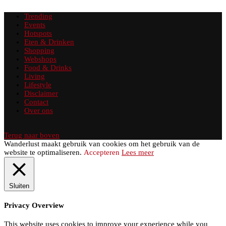
Trending
Events
Hotspots
Eten & Drinken
Shopping
Webshops
Food & Drinks
Living
Lifestyle
Disclaimer
Contact
Over ons
Terug naar boven
Wanderlust maakt gebruik van cookies om het gebruik van de
website te optimaliseren.
Accepteren
Lees meer
Sluiten
Privacy Overview
This website uses cookies to improve your experience while you