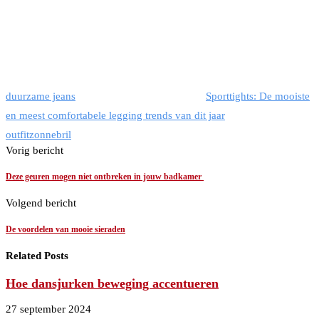
duurzame jeans
Sporttights: De mooiste
en meest comfortabele legging trends van dit jaar
outfit
zonnebril
Vorig bericht
Deze geuren mogen niet ontbreken in jouw badkamer
Volgend bericht
De voordelen van mooie sieraden
Related Posts
Hoe dansjurken beweging accentueren
27 september 2024