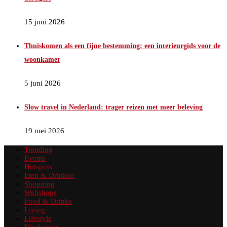
15 juni 2026
Thuiskomen als een fijne bestemming: een interieurgids voor de
woonkamer
5 juni 2026
Slow travel in Nederland: trager reizen met meer beleving
19 mei 2026
Trending
Events
Hotspots
Eten & Drinken
Shopping
Webshops
Food & Drinks
Living
Lifestyle
Disclaimer