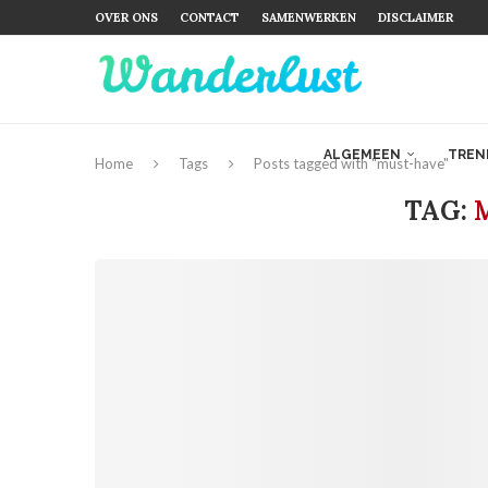
OVER ONS
CONTACT
SAMENWERKEN
DISCLAIMER
ALGEMEEN
TREN
Home
Tags
Posts tagged with "must-have"
TAG: