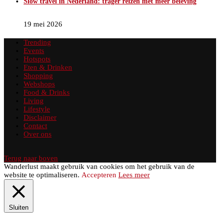
Slow travel in Nederland: trager reizen met meer beleving
19 mei 2026
Trending
Events
Hotspots
Eten & Drinken
Shopping
Webshops
Food & Drinks
Living
Lifestyle
Disclaimer
Contact
Over ons
Terug naar boven
Wanderlust maakt gebruik van cookies om het gebruik van de
website te optimaliseren.
Accepteren
Lees meer
Sluiten