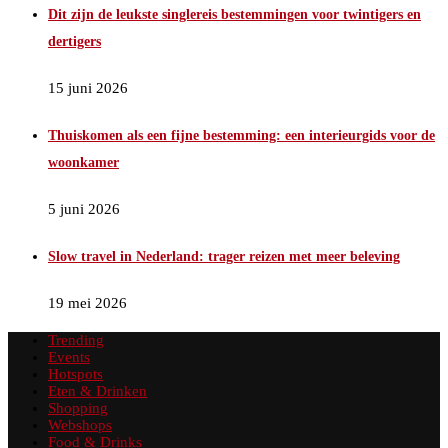
Dit zijn de leukste singlereis bestemmingen voor twintigers en
dertigers
15 juni 2026
Thuiskomen als een fijne bestemming: een interieurgids voor de
woonkamer
5 juni 2026
Slow travel in Nederland: trager reizen met meer beleving
19 mei 2026
Trending
Events
Hotspots
Eten & Drinken
Shopping
Webshops
Food & Drinks