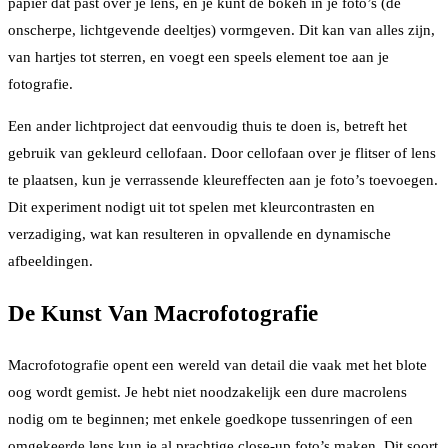
papier dat past over je lens, en je kunt de bokeh in je foto’s (de
onscherpe, lichtgevende deeltjes) vormgeven. Dit kan van alles zijn,
van hartjes tot sterren, en voegt een speels element toe aan je
fotografie.
Een ander lichtproject dat eenvoudig thuis te doen is, betreft het
gebruik van gekleurd cellofaan. Door cellofaan over je flitser of lens
te plaatsen, kun je verrassende kleureffecten aan je foto’s toevoegen.
Dit experiment nodigt uit tot spelen met kleurcontrasten en
verzadiging, wat kan resulteren in opvallende en dynamische
afbeeldingen.
De Kunst Van Macrofotografie
Macrofotografie opent een wereld van detail die vaak met het blote
oog wordt gemist. Je hebt niet noodzakelijk een dure macrolens
nodig om te beginnen; met enkele goedkope tussenringen of een
omgekeerde lens kun je al prachtige close-up foto’s maken. Dit soort