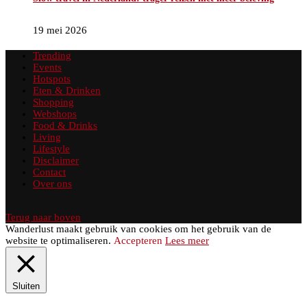
19 mei 2026
Trending
Events
Hotspots
Eten & Drinken
Shopping
Webshops
Food & Drinks
Living
Lifestyle
Disclaimer
Contact
Over ons
Terug naar boven
Wanderlust maakt gebruik van cookies om het gebruik van de
website te optimaliseren.
Accepteren
Lees meer
Sluiten