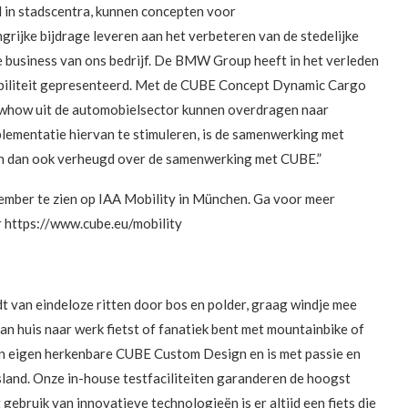
 in stadscentra, kunnen concepten voor
ngrijke bijdrage leveren aan het verbeteren van de stedelijke
e business van ons bedrijf. De BMW Group heeft in het verleden
obiliteit gepresenteerd. Met de CUBE Concept Dynamic Cargo
owhow uit de automobielsector kunnen overdragen naar
lementatie hiervan te stimuleren, is de samenwerking met
zijn dan ook verheugd over de samenwerking met CUBE.”
mber te zien op IAA Mobility in München. Ga voor meer
 https://www.cube.eu/mobility
dt van eindeloze ritten door bos en polder, graag windje mee
 van huis naar werk fietst of fanatiek bent met mountainbike of
 zijn eigen herkenbare CUBE Custom Design en is met passie en
land. Onze in-house testfaciliteiten garanderen de hoogst
 gebruik van innovatieve technologieën is er altijd een fiets die