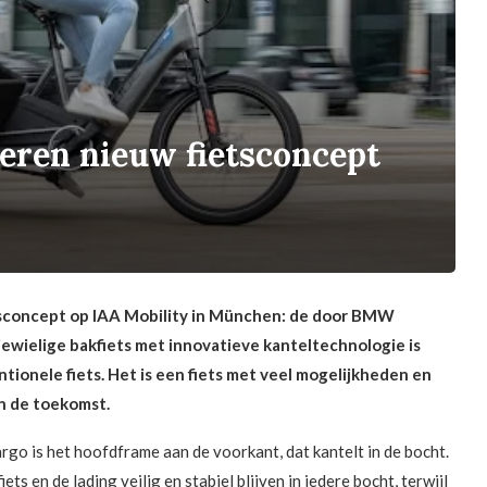
ren nieuw fietsconcept
concept op IAA Mobility in München: de door BMW
wielige bakfiets met innovatieve kanteltechnologie is
entionele fiets. Het is een fiets met veel mogelijkheden en
an de toekomst.
o is het hoofdframe aan de voorkant, dat kantelt in de bocht.
s en de lading veilig en stabiel blijven in iedere bocht, terwijl