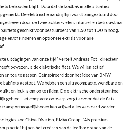
fiets behouden blijft. Doordat de laadbak in alle situaties
 opgemerkt. De elektrische aandrijflijn wordt aangestuurd door
aangedreven door de twee achterwielen, intuïtief en betrouwbaar
bakfiets geschikt voor bestuurders van 1,50 tot 1,90 m hoog.
e en/of kinderen en optionele extra’s voor alle
af.
ste uitdagingen van onze tijd,” vertelt Andreas Foti, directeur
eeft bewezen, is de elektrische fiets. We willen actief
n en toe te passen. Geïnspireerd door het idee van BMW,
e bakfiets gestopt. We hebben een ultracompacte, wendbare en
uikt en leuk is om op te rijden. De elektrische ondersteuning
elijk gebied. Het compacte ontwerp zorgt ervoor dat de fiets
ele transportmogelijkheden kan vrijwel alles vervoerd worden.”
hnologies and China Division, BMW Group: “Als premium
roup actief bij aan het creëren van de leefbare stad van de