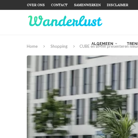
OVER ONS
CONTACT
SAMENWERKEN
DISCLAIMER
ALGEMEEN
TREN
Home
Shopping
CUBE en BMW presenteren nieuw