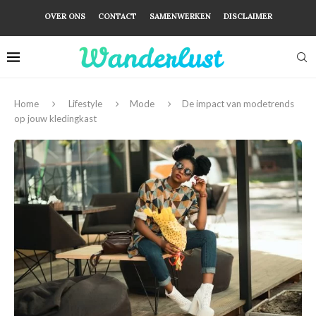
OVER ONS
CONTACT
SAMENWERKEN
DISCLAIMER
Home
Lifestyle
Mode
De impact van modetrends
op jouw kledingkast