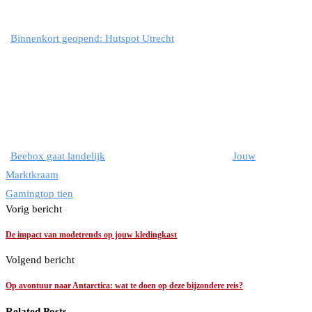
Binnenkort geopend: Hutspot Utrecht
Beebox gaat landelijk
Jouw
Marktkraam
Gaming
top tien
Vorig bericht
De impact van modetrends op jouw kledingkast
Volgend bericht
Op avontuur naar Antarctica: wat te doen op deze bijzondere reis?
Related Posts