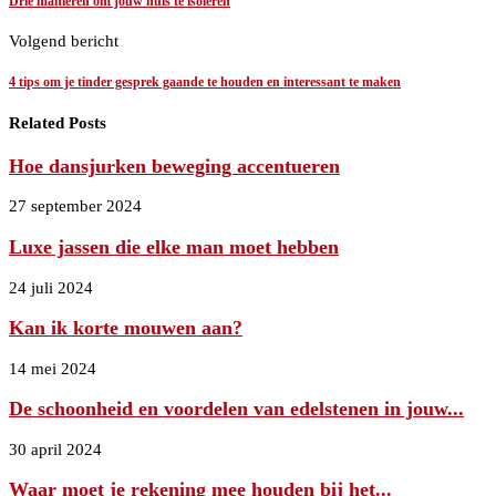
Drie manieren om jouw huis te isoleren
Volgend bericht
4 tips om je tinder gesprek gaande te houden en interessant te maken
Related Posts
Hoe dansjurken beweging accentueren
27 september 2024
Luxe jassen die elke man moet hebben
24 juli 2024
Kan ik korte mouwen aan?
14 mei 2024
De schoonheid en voordelen van edelstenen in jouw...
30 april 2024
Waar moet je rekening mee houden bij het...