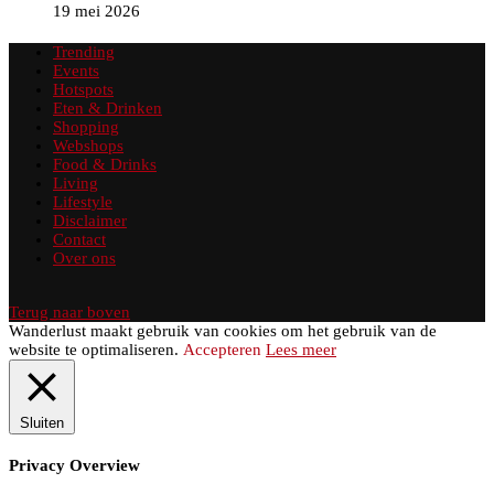
19 mei 2026
Trending
Events
Hotspots
Eten & Drinken
Shopping
Webshops
Food & Drinks
Living
Lifestyle
Disclaimer
Contact
Over ons
Terug naar boven
Wanderlust maakt gebruik van cookies om het gebruik van de
website te optimaliseren.
Accepteren
Lees meer
Sluiten
Privacy Overview