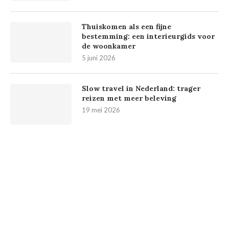
Thuiskomen als een fijne
bestemming: een interieurgids voor
de woonkamer
5 juni 2026
Slow travel in Nederland: trager
reizen met meer beleving
19 mei 2026
Trending
Events
Hotspots
Eten & Drinken
Shopping
Webshops
Food & Drinks
Living
Lifestyle
Disclaimer
Contact
Over ons