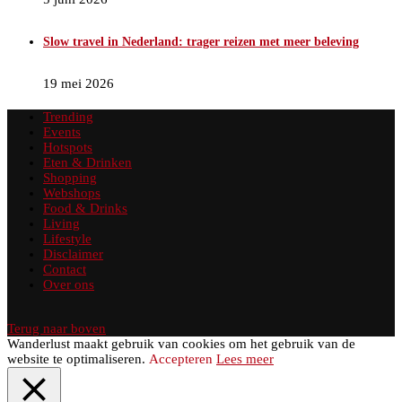
Slow travel in Nederland: trager reizen met meer beleving
19 mei 2026
Trending
Events
Hotspots
Eten & Drinken
Shopping
Webshops
Food & Drinks
Living
Lifestyle
Disclaimer
Contact
Over ons
Terug naar boven
Wanderlust maakt gebruik van cookies om het gebruik van de
website te optimaliseren.
Accepteren
Lees meer