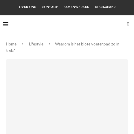
OVER ONS
CONTACT
SAMENWERKEN
DISCLAIMER
Home
Lifestyle
Waarom is het blote voetenpad zo in
trek?