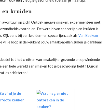
tiekem ook een vleugje gezondheid toe aan je maaltijd.
n en kruiden
 een avontuur op zich! Ontdek nieuwe smaken, experimenteer met
gezondheidsvoordelen. De wereld van specerijen en kruiden is
. Kijk eens bij een kruiden- en specerijenzaak als
Van Beekum
t de vrije loop in de keuken! Jouw smaakpapillen zullen je dankbaar
 sleutel tot het creëren van smakelijke, gezonde en opwindende
e een hele wereld aan smaken tot je beschikking hebt? Duik in
eaties schitteren!