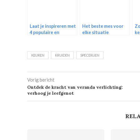
Laat je inspireren met
Het beste mes voor
Zo
4 populaire en
elke situatie
ke
betaalbare
keukenstijlen
KEUKEN
KRUIDEN
SPECERIJEN
Vorig bericht
Ontdek de kracht van veranda verlichting:
verhoog je leefgenot
RELA