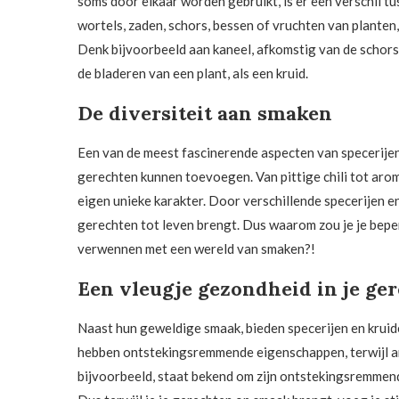
soms door elkaar worden gebruikt, is er een verschil 
wortels, zaden, schors, bessen of vruchten van planten,
Denk bijvoorbeeld aan kaneel, afkomstig van de schors 
de bladeren van een plant, als een kruid.
De diversiteit aan smaken
Een van de meest fascinerende aspecten van specerijen 
gerechten kunnen toevoegen. Van pittige chili tot aro
eigen unieke karakter. Door verschillende specerijen e
gerechten tot leven brengt. Dus waarom zou je je beper
verwennen met een wereld van smaken?!
Een vleugje gezondheid in je ge
Naast hun geweldige smaak, bieden specerijen en krui
hebben ontstekingsremmende eigenschappen, terwijl an
bijvoorbeeld, staat bekend om zijn ontstekingsremmend