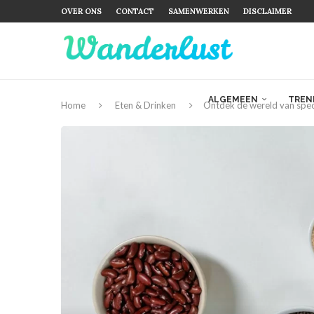
OVER ONS
CONTACT
SAMENWERKEN
DISCLAIMER
ALGEMEEN
TREN
Home
Eten & Drinken
Ontdek de wereld van spece