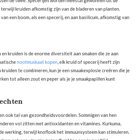
tussen de twee. Specerijen worden meestal gewonnen uit de
 terwijl kruiden afkomstig zijn van de bladeren van planten.
van een boom, als een specerij, en aan basilicum, afkomstig van
en kruiden is de enorme diversiteit aan smaken die ze aan
matische
nootmuskaat kopen
, elk kruid of specerij heeft zijn
n kruiden te combineren, kun je een smaakexplosie creëren die je
ken tot alleen zout en peper als je je smaakpapillen kunt
rechten
den ook tal van gezondheidsvoordelen. Sommigen van hen
deren vol zitten met antioxidanten en vitamines. Kurkuma,
e werking, terwijl knoflook het immuunsysteem kan stimuleren.