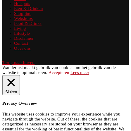
Hotspots
Eten & Drinken
Shopping
Webshops
Food & Drinks
Living
Lifestyle
Disclaimer
Contact
Over ons
Terug naar boven
Wanderlust maakt gebruik van cookies om het gebruik van de
website te optimaliseren.
Accepteren
Lees meer
Sluiten
Privacy Overview
This website uses cookies to improve your experience while you
navigate through the website. Out of these, the cookies that are
categorized as necessary are stored on your browser as they are
essential for the working of basic functionalities of the website. We