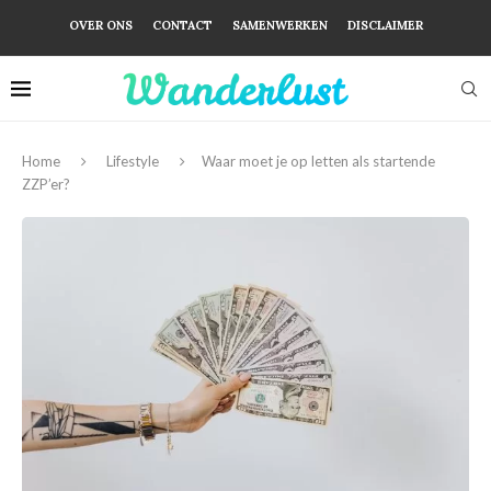
OVER ONS
CONTACT
SAMENWERKEN
DISCLAIMER
Home
Lifestyle
Waar moet je op letten als startende
ZZP’er?