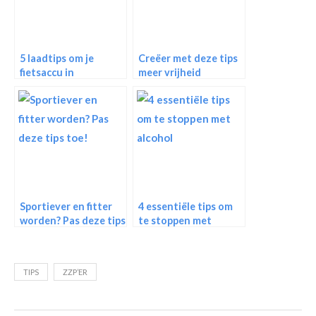
5 laadtips om je
Creëer met deze tips
fietsaccu in
meer vrijheid
topconditie te
houden
Sportiever en fitter
4 essentiële tips om
worden? Pas deze tips
te stoppen met
toe!
alcohol
TIPS
ZZP’ER