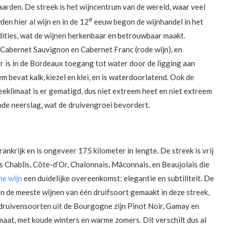
arden. De streek is het wijncentrum van de wereld, waar veel
e
 hier al wijn en in de 12
eeuw begon de wijnhandel in het
dities, wat de wijnen herkenbaar en betrouwbaar maakt.
 Cabernet Sauvignon en Cabernet Franc (rode wijn), en
Er is in de Bordeaux toegang tot water door de ligging aan
bevat kalk, kiezel en klei, en is waterdoorlatend. Ook de
eeklimaat is er gematigd, dus niet extreem heet en niet extreem
de neerslag, wat de druivengroei bevordert.
nkrijk en is ongeveer 175 kilometer in lengte. De streek is vrij
ls Chablis, Côte-d’Or, Chalonnais, Mâconnais, en Beaujolais die
e wijn
een duidelijke overeenkomst: elegantie en subtiliteit. De
rden de meeste wijnen van één druifsoort gemaakt in deze streek,
e druivensoorten uit de Bourgogne zijn Pinot Noir, Gamay en
at, met koude winters en warme zomers. Dit verschilt dus al