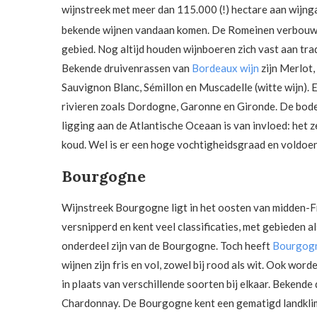
wijnstreek met meer dan 115.000 (!) hectare aan wijnga
bekende wijnen vandaan komen. De Romeinen verbouwden
gebied. Nog altijd houden wijnboeren zich vast aan tra
Bekende druivenrassen van
Bordeaux wijn
zijn Merlot,
Sauvignon Blanc, Sémillon en Muscadelle (witte wijn). 
rivieren zoals Dordogne, Garonne en Gironde. De bodem 
ligging aan de Atlantische Oceaan is van invloed: het z
koud. Wel is er een hoge vochtigheidsgraad en voldoen
Bourgogne
Wijnstreek Bourgogne ligt in het oosten van midden-Fra
versnipperd en kent veel classificaties, met gebieden a
onderdeel zijn van de Bourgogne. Toch heeft
Bourgogn
wijnen zijn fris en vol, zowel bij rood als wit. Ook wo
in plaats van verschillende soorten bij elkaar. Bekend
Chardonnay. De Bourgogne kent een gematigd landklima