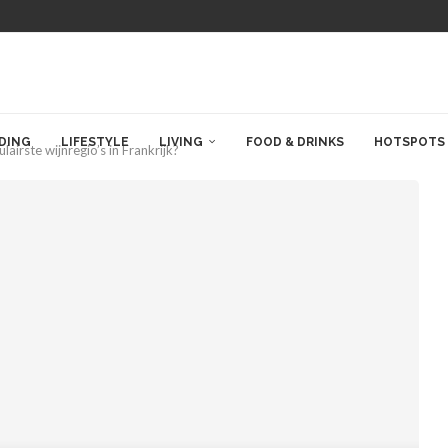
DING
LIFESTYLE
LIVING
FOOD & DRINKS
HOTSPOTS
lairste wijnregio’s in Frankrijk?