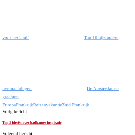
voor het land!
Top 10 bijzondere
overnachtingen
De Amsterdamse
grachten
Europa
Frankrijk
Reizen
vakantie
Zuid Frankrijk
Vorig bericht
Top 5 ideeën over badkamer inspiratie
Volgend bericht