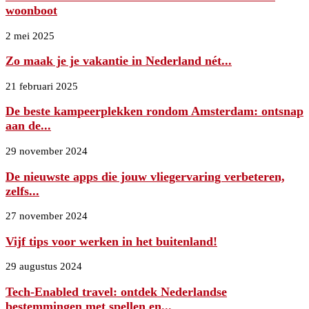
woonboot
2 mei 2025
Zo maak je je vakantie in Nederland nét...
21 februari 2025
De beste kampeerplekken rondom Amsterdam: ontsnap
aan de...
29 november 2024
De nieuwste apps die jouw vliegervaring verbeteren,
zelfs...
27 november 2024
Vijf tips voor werken in het buitenland!
29 augustus 2024
Tech-Enabled travel: ontdek Nederlandse
bestemmingen met spellen en...