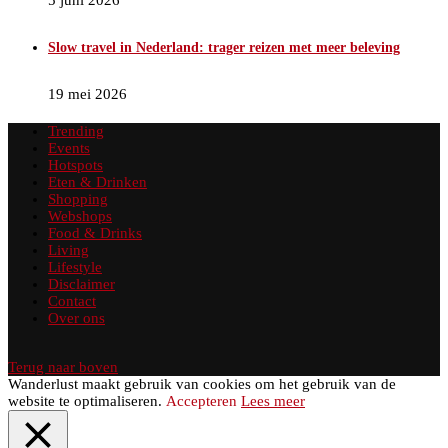
5 juni 2026
Slow travel in Nederland: trager reizen met meer beleving
19 mei 2026
Trending
Events
Hotspots
Eten & Drinken
Shopping
Webshops
Food & Drinks
Living
Lifestyle
Disclaimer
Contact
Over ons
Terug naar boven
Wanderlust maakt gebruik van cookies om het gebruik van de
website te optimaliseren.
Accepteren
Lees meer