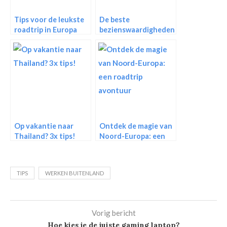
Tips voor de leukste
De beste
roadtrip in Europa
bezienswaardigheden
in Volendam die je
gezien moet hebben
Op vakantie naar
Ontdek de magie van
Thailand? 3x tips!
Noord-Europa: een
roadtrip avontuur
TIPS
WERKEN BUITENLAND
Vorig bericht
Hoe kies je de juiste gaming laptop?