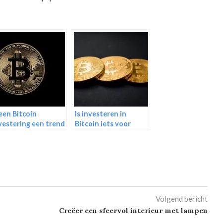
 een Bitcoin
Is investeren in
vestering een trend
Bitcoin iets voor
 meer dan dat?
reizigers?
Volgend bericht
Creëer een sfeervol interieur met lampen