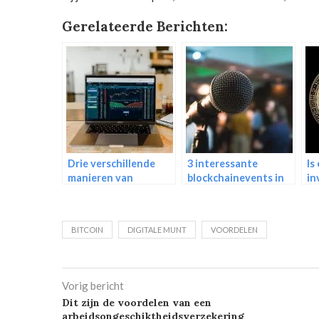
Gerelateerde Berichten:
Drie verschillende
3 interessante
Is
manieren van
blockchainevents in
in
investeren
Amsterdam
of
BITCOIN
DIGITALE MUNT
VOORDELEN
Vorig bericht
Dit zijn de voordelen van een
arbeidsongeschiktheidsverzekering