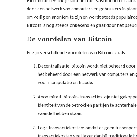
Bitcoin niet fysiek, je kunt het niet vasthouden of aa
door een netwerk van computers en gebruikers in plaats
om veilig en anoniem te zijn en wordt steeds populairde
Bitcoin is nog steeds onbekend en gaat door het pse
De voordelen van Bitcoin
Er zijn verschillende voordelen van Bitcoin, zoals:
Decentralisatie: bitcoin wordt niet beheerd door 
het beheerd door een netwerk van computers en g
voor manipulatie en fraude.
Anonimiteit: bitcoin-transacties zijn niet gekopp
identiteit van de betrokken partijen te achterhale
vaandel hebben staan.
Lage transactiekosten: omdat er geen tussenpersoo
transactiekosten veel lager dan bij traditionele 