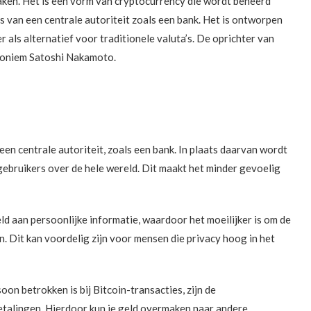
nraken. Het is een vorm van cryptocurrency die wordt beheerd
 van een centrale autoriteit zoals een bank. Het is ontworpen
r als alternatief voor traditionele valuta’s. De oprichter van
udoniem Satoshi Nakamoto.
een centrale autoriteit, zoals een bank. In plaats daarvan wordt
ebruikers over de hele wereld. Dit maakt het minder gevoelig
eld aan persoonlijke informatie, waardoor het moeilijker is om de
n. Dit kan voordelig zijn voor mensen die privacy hoog in het
n betrokken is bij Bitcoin-transacties, zijn de
betalingen. Hierdoor kun je geld overmaken naar andere