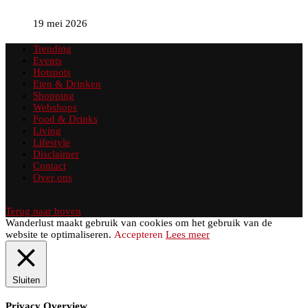
19 mei 2026
Trending
Events
Hotspots
Eten & Drinken
Shopping
Webshops
Food & Drinks
Living
Lifestyle
Disclaimer
Contact
Over ons
Terug naar boven
Wanderlust maakt gebruik van cookies om het gebruik van de
website te optimaliseren.
Accepteren
Lees meer
Sluiten
Privacy Overview