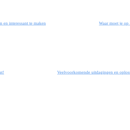
n en interessant te maken
Waar moet je op l
at!
Veelvoorkomende uitdagingen en oploss