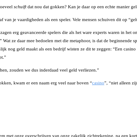
 hoeveel
schuift
dat nou dat gokken? Kan je daar op een echte manier g
t af van je vaardigheden als een speler. Vele mensen schuiven dit op “g
agen erg geavanceerde spelers die als het ware experts waren in het on
s” Wat ze daar mee bedoelen met die metaphoor, is dat de beginnende s
ijk nog geld maakt als een bedrijf wisten ze dit te zeggen: “Een casino
pt.”
 hen, zouden we dus inderdaad veel geld verliezen.”
gokken, kwam er een naam erg veel naar boven “
casino
”, “niet alleen z
,
m met onze overschrijven van onze zakelijk zichtrekening, na een kort 