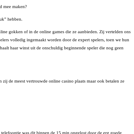
eld mee maken?
eluk” hebben.
line gokken of in de online games die ze aanbieden. Zij vertelden ons
pelers volledig ingemaakt worden door de expert spelers, toen we hun
 haalt haar winst uit de onschuldig beginnende speler die nog geen
ijn zij de meest vertrouwde online casino plaats maar ook betalen ze
telefoontje was dit binnen de 15 min opgelost door de erg goede