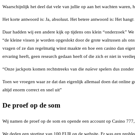
Waarschijnlijk het deel dat vele van jullie op aan het wachten waren,
Het korte antwoord is: Ja, absoluut. Het betere antwoord is: Het hang
Daar hadden wij een andere kijk op tijdens ons klein “onderzoek” We z
“de kleine vissen je worden opgeslokt door de grote walrussen als on
vragen of ze dan regelmatig winst maakte en hoe een casino dan eigenl
ervaring heeft, geen research gedaan heeft of die zich er niet in verdie
“Onze jackpots komen rechtstreeks van die
naïeve
spelers dus zonder
Toen we vroegen waar ze dat dan eigenlijk allemaal doen dat online 
altijd enorm correct en snel uit”
De proef op de som
Wij namen de proef op de som en opende een account op Casino 777
We deden een storting van 100 EUR op de website. Er was een problee