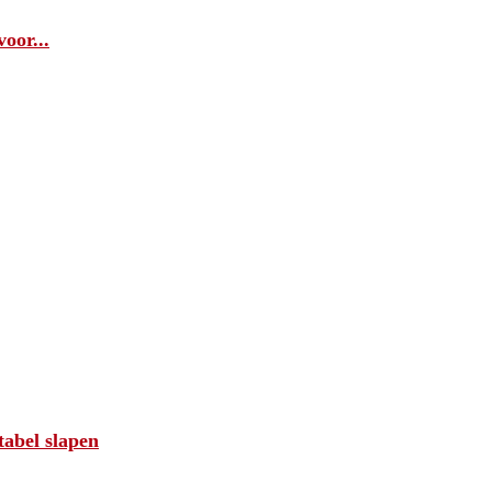
oor...
tabel slapen