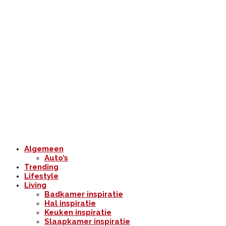
Algemeen
Auto’s
Trending
Lifestyle
Living
Badkamer inspiratie
Hal inspiratie
Keuken inspiratie
Slaapkamer inspiratie