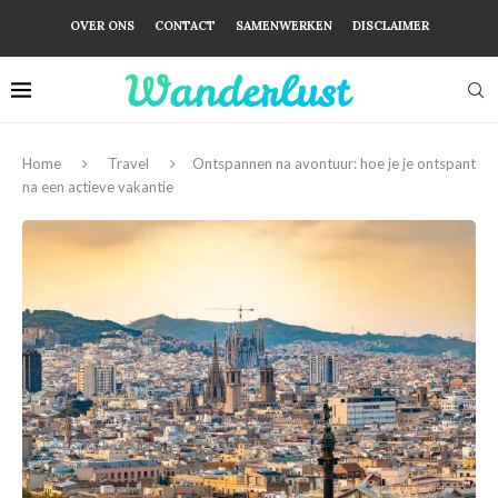
OVER ONS
CONTACT
SAMENWERKEN
DISCLAIMER
Home
Travel
Ontspannen na avontuur: hoe je je ontspant
na een actieve vakantie