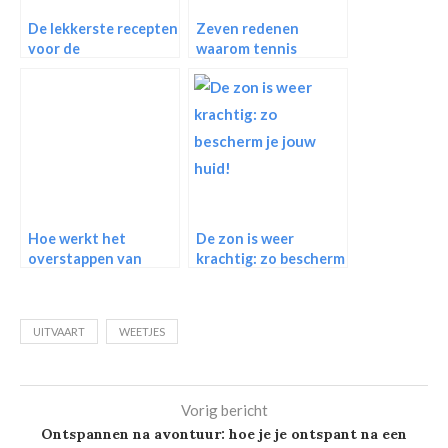
De lekkerste recepten
Zeven redenen
voor de
waarom tennis
garnalencocktail
gezond is!
Hoe werkt het
De zon is weer
overstappen van
krachtig: zo bescherm
zorgverzekering?
je jouw huid!
UITVAART
WEETJES
Vorig bericht
Ontspannen na avontuur: hoe je je ontspant na een