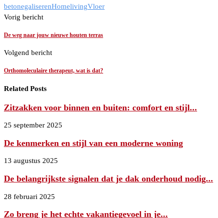
beton
egaliseren
Home
living
Vloer
Vorig bericht
De weg naar jouw nieuwe houten terras
Volgend bericht
Orthomoleculaire therapeut, wat is dat?
Related Posts
Zitzakken voor binnen en buiten: comfort en stijl...
25 september 2025
De kenmerken en stijl van een moderne woning
13 augustus 2025
De belangrijkste signalen dat je dak onderhoud nodig...
28 februari 2025
Zo breng je het echte vakantiegevoel in je...