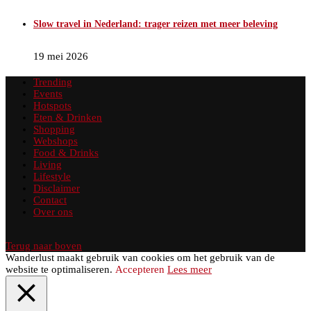
Slow travel in Nederland: trager reizen met meer beleving
19 mei 2026
Trending
Events
Hotspots
Eten & Drinken
Shopping
Webshops
Food & Drinks
Living
Lifestyle
Disclaimer
Contact
Over ons
Terug naar boven
Wanderlust maakt gebruik van cookies om het gebruik van de
website te optimaliseren.
Accepteren
Lees meer