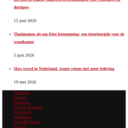
dertigers
15 juni 2026
Thuiskomen als een fijne bestemming: een interieurgids voor de
woonkamer
5 juni 2026
Slow travel in Nederland: trager reizen met meer beleving
19 mei 2026
Trending
Events
Hotspots
Eten & Drinken
Shopping
Webshops
Food & Drinks
Living