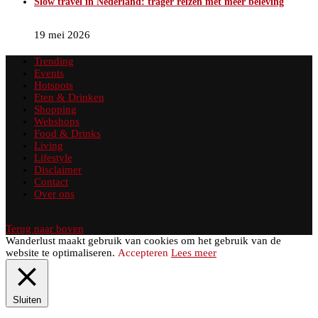
Slow travel in Nederland: trager reizen met meer beleving
19 mei 2026
Trending
Events
Hotspots
Eten & Drinken
Shopping
Webshops
Food & Drinks
Living
Lifestyle
Disclaimer
Contact
Over ons
Terug naar boven
Wanderlust maakt gebruik van cookies om het gebruik van de
website te optimaliseren.
Accepteren
Lees meer
Sluiten