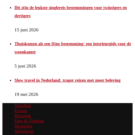
Dit zijn de leukste singlereis bestemmingen voor twintigers en
dertigers
15 juni 2026
Thuiskomen als een fijne bestemming: een interieurgids voor de
woonkamer
5 juni 2026
Slow travel in Nederland: trager reizen met meer beleving
19 mei 2026
Trending
Events
Hotspots
Eten & Drinken
Shopping
Webshops