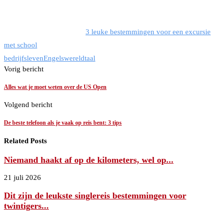
3 leuke bestemmingen voor een excursie
met school
bedrijfsleven
Engels
wereldtaal
Vorig bericht
Alles wat je moet weten over de US Open
Volgend bericht
De beste telefoon als je vaak op reis bent: 3 tips
Related Posts
Niemand haakt af op de kilometers, wel op...
21 juli 2026
Dit zijn de leukste singlereis bestemmingen voor
twintigers...