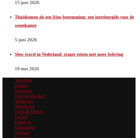
15 juni 2026
Thuiskomen als een fijne bestemming: een interieurgids voor de
woonkamer
5 juni 2026
Slow travel in Nederland: trager reizen met meer beleving
19 mei 2026
Trending
Events
Hotspots
Eten & Drinken
Shopping
Webshops
Food & Drinks
Living
Lifestyle
Disclaimer
Contact
Over ons