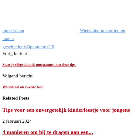
moet weten
Wietzaden in soorten en
maten
geschiedenis
Open
tennis
US
Vorig bericht
Start je vliegvakantie ontspannen met deze tips
Volgend bericht
Wereldtaal als tweede taal
Related Posts
Tips voor een onvergetelijk kinderfeestje voor jongens
2 februari 2024
4 manieren om bij te dragen aan een...