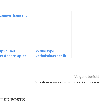
tips bij het
Welke type
erstappen op led
verhuisdoos heb ik
rlichting
nodig voor mijn
verhuizing?
Volgend bericht
5 redenen waarom je beter kan leasen
TED POSTS