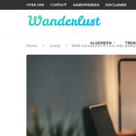
OVER ONS
CONTACT
SAMENWERKEN
DISCLAIMER
ALGEMEEN
TREN
Home
Living
Welk bureau kies ik voor mijn werkpl