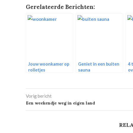
Gerelateerde Berichten:
Jouw woonkamer op
Geniet in een buiten
4 
rolletjes
sauna
ov
ve
Vorig bericht
Een weekendje weg in eigen land
RELA