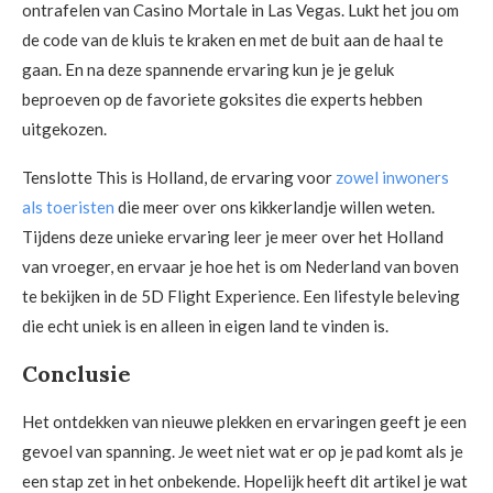
ontrafelen van Casino Mortale in Las Vegas. Lukt het jou om
de code van de kluis te kraken en met de buit aan de haal te
gaan. En na deze spannende ervaring kun je je geluk
beproeven op de favoriete goksites die experts hebben
uitgekozen.
Tenslotte This is Holland, de ervaring voor
zowel inwoners
als toeristen
die meer over ons kikkerlandje willen weten.
Tijdens deze unieke ervaring leer je meer over het Holland
van vroeger, en ervaar je hoe het is om Nederland van boven
te bekijken in de 5D Flight Experience. Een lifestyle beleving
die echt uniek is en alleen in eigen land te vinden is.
Conclusie
Het ontdekken van nieuwe plekken en ervaringen geeft je een
gevoel van spanning. Je weet niet wat er op je pad komt als je
een stap zet in het onbekende. Hopelijk heeft dit artikel je wat