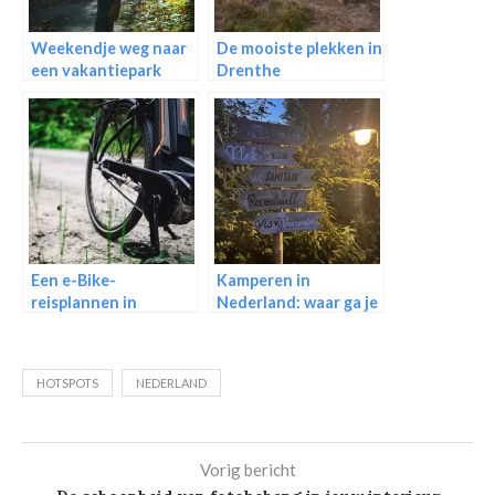
Weekendje weg naar
De mooiste plekken in
een vakantiepark
Drenthe
Een e-Bike-
Kamperen in
reisplannen in
Nederland: waar ga je
Nederland
heen?
HOTSPOTS
NEDERLAND
Vorig bericht