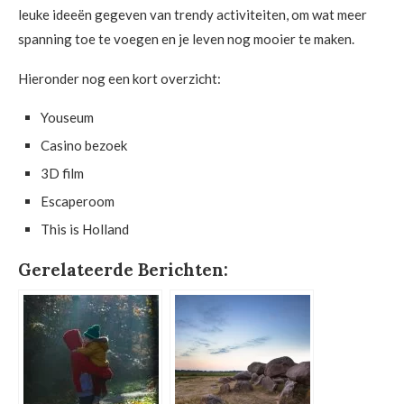
leuke ideeën gegeven van trendy activiteiten, om wat meer
spanning toe te voegen en je leven nog mooier te maken.
Hieronder nog een kort overzicht:
Youseum
Casino bezoek
3D film
Escaperoom
This is Holland
Gerelateerde Berichten: