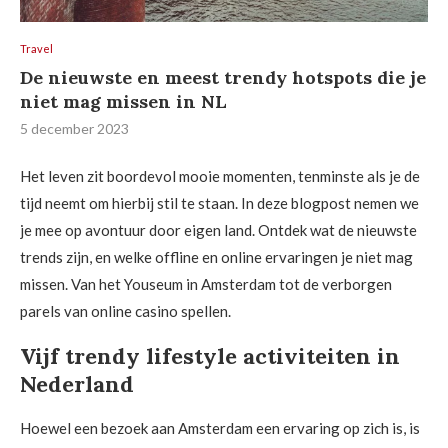
Travel
De nieuwste en meest trendy hotspots die je
niet mag missen in NL
5 december 2023
Het leven zit boordevol mooie momenten, tenminste als je de
tijd neemt om hierbij stil te staan. In deze blogpost nemen we
je mee op avontuur door eigen land. Ontdek wat de nieuwste
trends zijn, en welke offline en online ervaringen je niet mag
missen. Van het Youseum in Amsterdam tot de verborgen
parels van online casino spellen.
Vijf trendy lifestyle activiteiten in
Nederland
Hoewel een bezoek aan Amsterdam een ervaring op zich is, is