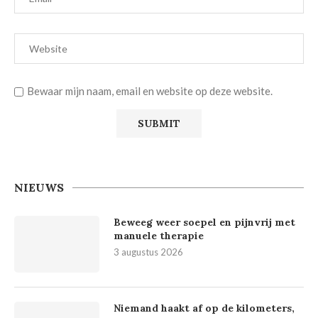
Bewaar mijn naam, email en website op deze website.
NIEUWS
Beweeg weer soepel en pijnvrij met
manuele therapie
3 augustus 2026
Niemand haakt af op de kilometers,