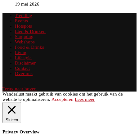
19 mei 2026
Trending
Events
Hotspots
Eten & Drinken
Shopping
Webshops
Food & Drinks
Living
Lifestyle
Disclaimer
Contact
Over ons
Terug naar boven
Wanderlust maakt gebruik van cookies om het gebruik van de
website te optimaliseren.
Accepteren
Lees meer
Sluiten
Privacy Overview