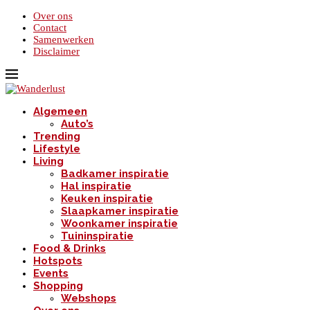
Over ons
Contact
Samenwerken
Disclaimer
Algemeen
Auto’s
Trending
Lifestyle
Living
Badkamer inspiratie
Hal inspiratie
Keuken inspiratie
Slaapkamer inspiratie
Woonkamer inspiratie
Tuininspiratie
Food & Drinks
Hotspots
Events
Shopping
Webshops