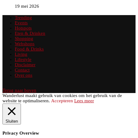
19 mei 2026
Trending
Events
Hotspots
Eten & Drinken
Shopping
Webshops
Food & Drinks
Living
Lifestyle
Disclaimer
Contact
Over ons
Terug naar boven
Wanderlust maakt gebruik van cookies om het gebruik van de
website te optimaliseren.
Accepteren
Lees meer
Sluiten
Privacy Overview