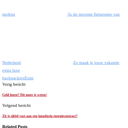
molens
3x de mooiste fietsroutes van
Nederland
Zo maak je jouw vakantie
extra luxe
backpackers
Esim
Vorig bericht
Geld lenen? Dit moet je weten!
Volgend bericht
Zit je altijd vast aan een langdurig energiecontract?
Related Posts