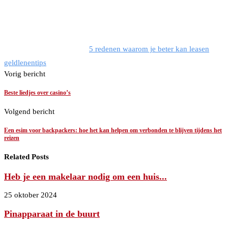
5 redenen waarom je beter kan leasen
geld
lenen
tips
Vorig bericht
Beste liedjes over casino’s
Volgend bericht
Een esim voor backpackers: hoe het kan helpen om verbonden te blijven tijdens het
reizen
Related Posts
Heb je een makelaar nodig om een huis...
25 oktober 2024
Pinapparaat in de buurt