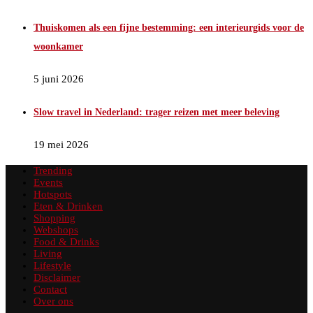
Thuiskomen als een fijne bestemming: een interieurgids voor de
woonkamer
5 juni 2026
Slow travel in Nederland: trager reizen met meer beleving
19 mei 2026
Trending
Events
Hotspots
Eten & Drinken
Shopping
Webshops
Food & Drinks
Living
Lifestyle
Disclaimer
Contact
Over ons