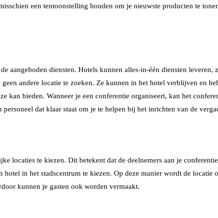
je misschien een tentoonstelling houden om je nieuwste producten te tone
ijn de aangeboden diensten. Hotels kunnen alles-in-één diensten leveren, 
n geen andere locatie te zoeken. Ze kunnen in het hotel verblijven en 
eze kan bieden. Wanneer je een conferentie organiseert, kan het conferent
ersoneel dat klaar staat om je te helpen bij het inrichten van de verga
lijke locaties te kiezen. Dit betekent dat de deelnemers aan je conferen
en ​​hotel in het stadscentrum te kiezen. Op deze manier wordt de loca
erdoor kunnen je gasten ook worden vermaakt.