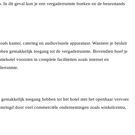
n. In dit geval kun je een vergaderruimte boeken en de beursstands
zoals kamer, catering en audiovisuele apparatuur. Wanneer je besluit
hebben gemakkelijk toegang tot de vergaderruimte. Bovendien hoef je
iehotel voorzien in complete faciliteiten zoals internet en
derruimte.
tie gemakkelijk toegang hebben tot het hotel met het openbaar vervoer.
tie omringd door veel commerciële ondernemingen zoals winkelcentra,