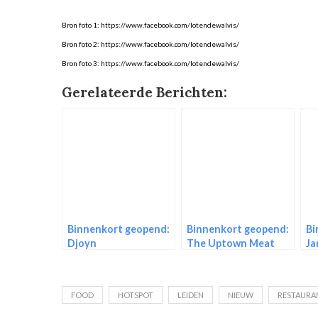
Bron foto 1: https://www.facebook.com/lotendewalvis/
Bron foto 2: https://www.facebook.com/lotendewalvis/
Bron foto 3: https://www.facebook.com/lotendewalvis/
Gerelateerde Berichten:
Binnenkort geopend:
Binnenkort geopend:
Bi
Djoyn
The Uptown Meat
Ja
Club
FOOD
HOTSPOT
LEIDEN
NIEUW
RESTAURA