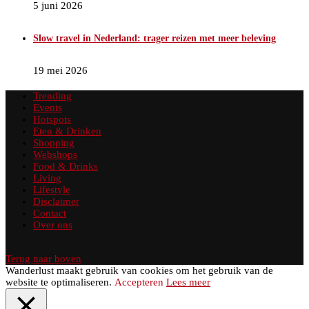
5 juni 2026
Slow travel in Nederland: trager reizen met meer beleving
19 mei 2026
Trending
Events
Hotspots
Eten & Drinken
Shopping
Webshops
Food & Drinks
Living
Lifestyle
Disclaimer
Contact
Over ons
Terug naar boven
Wanderlust maakt gebruik van cookies om het gebruik van de
website te optimaliseren.
Accepteren
Lees meer