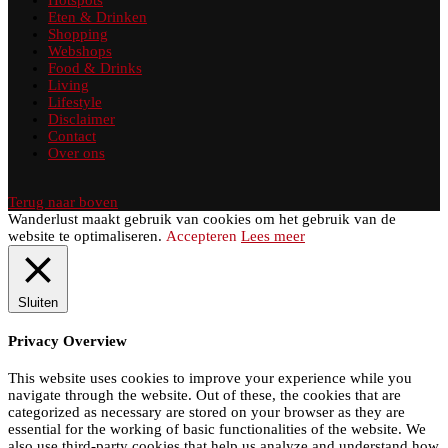
Eten & Drinken
Shopping
Webshops
Food & Drinks
Living
Lifestyle
Disclaimer
Contact
Over ons
Terug naar boven
Wanderlust maakt gebruik van cookies om het gebruik van de
website te optimaliseren.
Accepteren
Lees meer
Sluiten
Privacy Overview
This website uses cookies to improve your experience while you
navigate through the website. Out of these, the cookies that are
categorized as necessary are stored on your browser as they are
essential for the working of basic functionalities of the website. We
also use third-party cookies that help us analyze and understand how