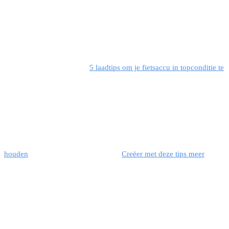
5 laadtips om je fietsaccu in topconditie te
houden
Creëer met deze tips meer