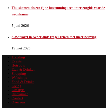
Thuiskomen als een fijne bestemming: een interieurgids voor de
woonkamer
5 juni 2026
Slow travel in Nederland: trager reizen met meer beleving
19 mei 2026
Trending
Events
Hotspots
Eten & Drinken
Shopping
Webshops
Food & Drinks
Living
Lifestyle
Disclaimer
Contact
Over ons