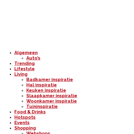
Algemeen
Auto’s
Trending
Lifestyle
Living
Badkamer inspiratie
Hal inspiratie
Keuken inspiratie
Slaapkamer inspiratie
Woonkamer inspiratie
Tuininspiratie
Food & Drinks
Hotspots
Events
Shopping
Webshops