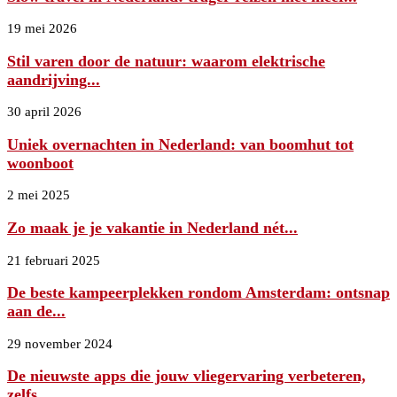
19 mei 2026
Stil varen door de natuur: waarom elektrische
aandrijving...
30 april 2026
Uniek overnachten in Nederland: van boomhut tot
woonboot
2 mei 2025
Zo maak je je vakantie in Nederland nét...
21 februari 2025
De beste kampeerplekken rondom Amsterdam: ontsnap
aan de...
29 november 2024
De nieuwste apps die jouw vliegervaring verbeteren,
zelfs...