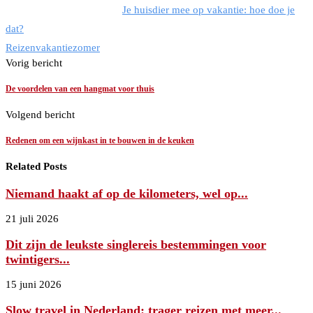
Je huisdier mee op vakantie: hoe doe je
dat?
Reizen
vakantie
zomer
Vorig bericht
De voordelen van een hangmat voor thuis
Volgend bericht
Redenen om een wijnkast in te bouwen in de keuken
Related Posts
Niemand haakt af op de kilometers, wel op...
21 juli 2026
Dit zijn de leukste singlereis bestemmingen voor
twintigers...
15 juni 2026
Slow travel in Nederland: trager reizen met meer...