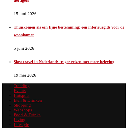
dertigers
15 juni 2026
Thuiskomen als een fijne bestemming: een interieurgids voor de
woonkamer
5 juni 2026
Slow travel in Nederland: trager reizen met meer beleving
19 mei 2026
Trending
Events
Hotspots
Eten & Drinken
Shopping
Webshops
Food & Drinks
Living
Lifestyle