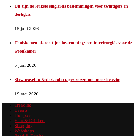
Dit zijn de leukste singlereis bestemmingen voor twintigers en
dertigers
15 juni 2026
Thuiskomen als een fijne bestemming: een interieurgids voor de
woonkamer
5 juni 2026
Slow travel in Nederland: trager reizen met meer beleving
19 mei 2026
Trending
Events
Hotspots
Eten & Drinken
Shopping
Webshops
Food & Drinks