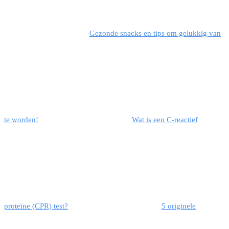
Gezonde snacks en tips om gelukkig van
te worden!
Wat is een C-reactief
proteïne (CPR) test?
5 originele