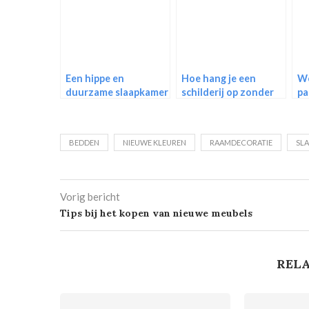
Een hippe en
Hoe hang je een
We
duurzame slaapkamer
schilderij op zonder
pa
met vilten
te boren? 12 tips!
wandbekleding
BEDDEN
NIEUWE KLEUREN
RAAMDECORATIE
SL
Vorig bericht
Tips bij het kopen van nieuwe meubels
RELA