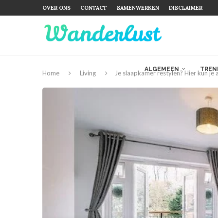
OVER ONS
CONTACT
SAMENWERKEN
DISCLAIMER
ALGEMEEN
TREN
Home
Living
Je slaapkamer restylen? Hier kun je