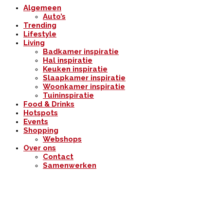
Algemeen
Auto’s
Trending
Lifestyle
Living
Badkamer inspiratie
Hal inspiratie
Keuken inspiratie
Slaapkamer inspiratie
Woonkamer inspiratie
Tuininspiratie
Food & Drinks
Hotspots
Events
Shopping
Webshops
Over ons
Contact
Samenwerken