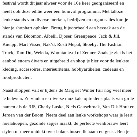
festival wordt dit jaar alweer voor de 16e keer georganiseerd en
heeft ook deze editie weer een bomvol programma. Met talloze
leuke stands van diverse merken, bedrijven en organisaties kun je
hier je shophart ophalen. Breng bijvoorbeeld een bezoek aan de
stands van Bloomon, Albelli, Djoser, Greenpeace, Jack & Jill,
Kneipp, Mart Visser, Nak’d, Rosti Mepal, Shoeby, The Fashion
Truck, Tom Du, Weleda, Woontante.nl of Zenner. Zoals je ziet is het
aanbod enorm divers en uitgebreid en shop je hier voor de leukste
kleding, accessoires, interieuritems, hobbyartikelen, cadeaus en
foodproducten.
Naast shoppen valt er tijdens de Margriet Winter Fair nog veel meer
te beleven. Zo vinden er diverse muzikale optredens plaats van grote
namen als de 3JS, Charly Luske, Niels Geusebroek, Van Dik Hout en
Jeroen van der Boom. Neem deel aan leuke workshops waar je leert
hoelahoepen, gezonde sapjes maakt, de perfecte wenkbrauw leert
stylen of meer ontdekt over balans tussen lichaam en geest. Ben je