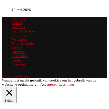
19 mei 2026
Trending
Events
Hotspots
Eten & Drinken
Shopping
Webshops
Food & Drinks
Living
Lifestyle
Disclaimer
Contact
Over ons
Terug naar boven
Wanderlust maakt gebruik van cookies om het gebruik van de
website te optimaliseren.
Accepteren
Lees meer
Sluiten