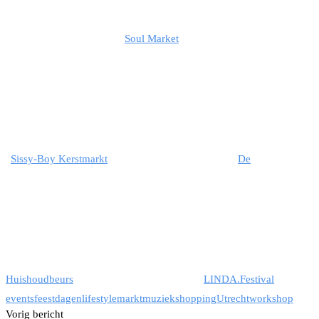
Soul Market
Sissy-Boy Kerstmarkt
De
Huishoudbeurs
LINDA.Festival
events
feestdagen
lifestyle
markt
muziek
shopping
Utrecht
workshop
Vorig bericht