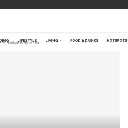
DING
LIFESTYLE
LIVING
FOOD & DRINKS
HOTSPOTS
te drinken in de winter