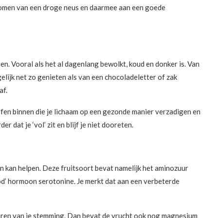
komen van een droge neus en daarmee aan een goede
ijen. Vooral als het al dagenlang bewolkt, koud en donker is. Van
elijk net zo genieten als van een chocoladeletter of zak
af.
fen binnen die je lichaam op een gezonde manier verzadigen en
r dat je ‘vol’ zit en blijf je niet dooreten.
n kan helpen. Deze fruitsoort bevat namelijk het aminozuur
ood’ hormoon serotonine. Je merkt dat aan een verbeterde
eren van je stemming. Dan bevat de vrucht ook nog magnesium